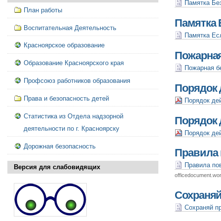
Памятка Без
План работы
Памятка 
Воспитательная Деятельность
Памятка Ес
Красноярское образование
Пожарная
Образование Красноярского края
Пожарная бе
Профсоюз работников образования
Порядок 
Права и безопасность детей
Порядок дей
Порядок 
Статистика из Отдела надзорной
деятельности по г. Красноярску
Порядок дей
Дорожная безопасность
Правила 
Правила пов
Версия для слабовидящих
officedocument.wo
Сохраняй
Сохраняй пр