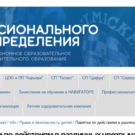
ЦПО и ПП "Карьера"
СП "Талант"
СП "Цифра"
СП "Сервис
ения»
Зачисление на обучение в НАВИГАТОРЕ
Профессионально
рганизации
Летняя оздоровительная компания
ная
/
info
/
Права и безопасность детей
/
Памятки по действиям в разли
и по действиям в различных чрезвыч