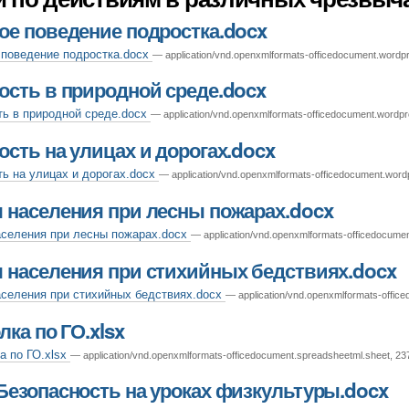
ое поведение подростка.docx
поведение подростка.docx
— application/vnd.openxmlformats-officedocument.wordp
ость в природной среде.docx
ь в природной среде.docx
— application/vnd.openxmlformats-officedocument.wordp
ость на улицах и дорогах.docx
ь на улицах и дорогах.docx
— application/vnd.openxmlformats-officedocument.word
 населения при лесны пожарах.docx
селения при лесны пожарах.docx
— application/vnd.openxmlformats-officedocume
 населения при стихийных бедствиях.docx
селения при стихийных бедствиях.docx
— application/vnd.openxmlformats-offic
лка по ГО.xlsx
а по ГО.xlsx
— application/vnd.openxmlformats-officedocument.spreadsheetml.sheet, 23
Безопасность на уроках физкультуры.docx