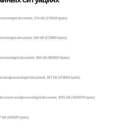
rocessingml.document, 370 kB (379028 bytes)
rocessingml.document, 560 kB (573800 bytes)
processingml.document, 864 kB (884924 bytes)
nt.wordprocessingml.document, 467 kB (479003 bytes)
edocument.wordprocessingml.document, 3251 kB (3329370 bytes)
7 kB (243526 bytes)