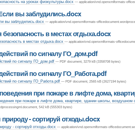
опасность на уроках физкультуры.docx
— application/vnd.openxmlformats-offi
Если вы заблудились.docx
ли вы заблудились.docx
— application/vnd.openxmlformats-officedocument.wordproc
 безопасность в местах отдыха.docx
зопасность в местах отдыха.docx
— application/vnd.openxmlformats-officedocum
действий по сигналу ГО_дом.pdf
ствий по сигналу ГО_дом.pdf
— PDF document, 3279 kB (3358708 bytes)
действий по сигналу ГО_Работа.pdf
ствий по сигналу ГО_Работа.pdf
— PDF document, 2565 kB (2627194 bytes)
поведения при пожаре в лифте дома, кварти
едения при пожаре в лифте дома, квартире, здании школы, воздушном
rdprocessingml.document, 542 kB (555303 bytes)
 природу - сортируй отходы.docx
ироду - сортируй отходы.docx
— application/vnd.openxmlformats-officedocument.w