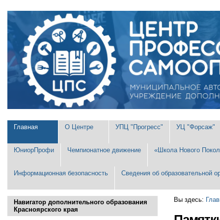
Перейти
Персональные
к
инструменты
содержимому.
|
Перейти
к
навигации
Разделы
Главная
О Центре
УПЦ "Прогресс"
УЦ "Форсаж"
ЮниорПрофи
Чемпионатное движение
«Школа Нового Покол
Информационная безопасность
Сведения об образовательной о
Вы здесь:
Глав
Навигатор дополнительного образования
Красноярского края
Памятк