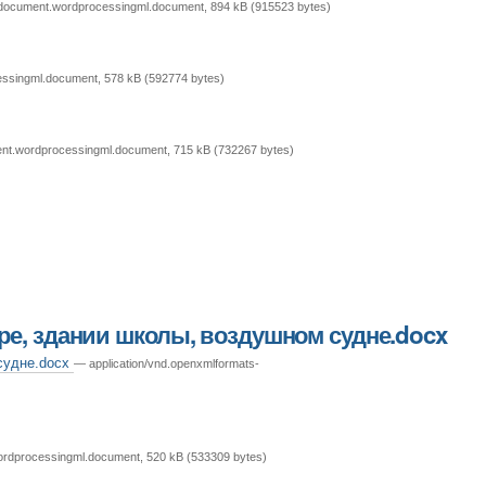
cedocument.wordprocessingml.document, 894 kB (915523 bytes)
essingml.document, 578 kB (592774 bytes)
ent.wordprocessingml.document, 715 kB (732267 bytes)
ре, здании школы, воздушном судне.docx
 судне.docx
— application/vnd.openxmlformats-
ordprocessingml.document, 520 kB (533309 bytes)