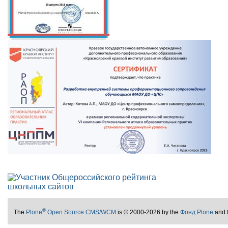
®
The
Plone
Open Source CMS/WCM
is
©
2000-2026 by the
Фонд Plone
and 