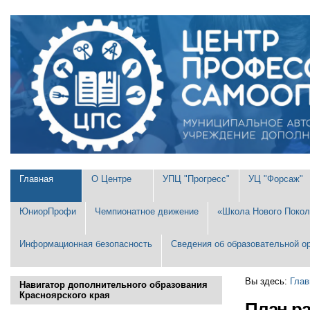
Перейти
Персональные
к
инструменты
содержимому.
|
Перейти
к
навигации
Разделы
Главная
О Центре
УПЦ "Прогресс"
УЦ "Форсаж"
ЮниорПрофи
Чемпионатное движение
«Школа Нового Покол
Информационная безопасность
Сведения об образовательной о
Вы здесь:
Глав
Навигатор дополнительного образования
Красноярского края
План р