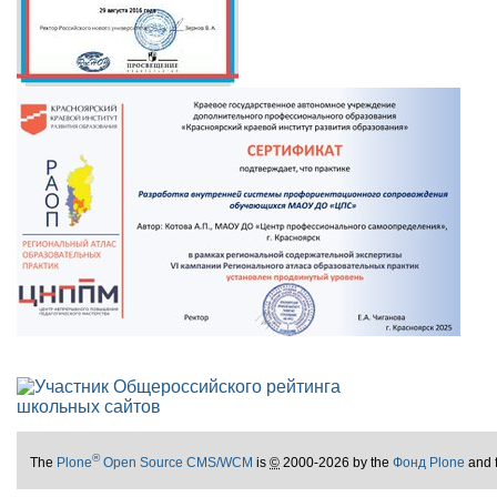
®
The
Plone
Open Source CMS/WCM
is
©
2000-2026 by the
Фонд Plone
and 