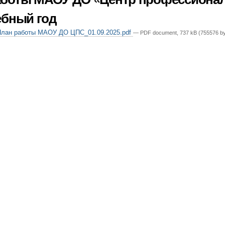
ебный год
План работы МАОУ ДО ЦПС_01.09.2025.pdf
— PDF document, 737 kB (755576 by