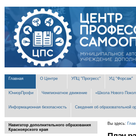
Перейти
Персональные
к
инструменты
содержимому.
|
Перейти
к
навигации
Разделы
Главная
О Центре
УПЦ "Прогресс"
УЦ "Форсаж"
ЮниорПрофи
Чемпионатное движение
«Школа Нового Покол
Информационная безопасность
Сведения об образовательной о
Вы здесь:
Глав
Навигатор дополнительного образования
Красноярского края
План р