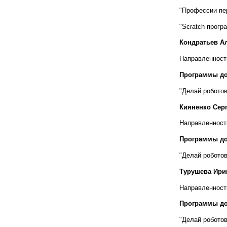
"Профессии пе
"Scratch прог
Кондратьев А
Направленност
Программы до
"Делай роботов
Кияненко Сер
Направленност
Программы до
"Делай роботов
Турушева Ири
Направленност
Программы до
"Делай роботов