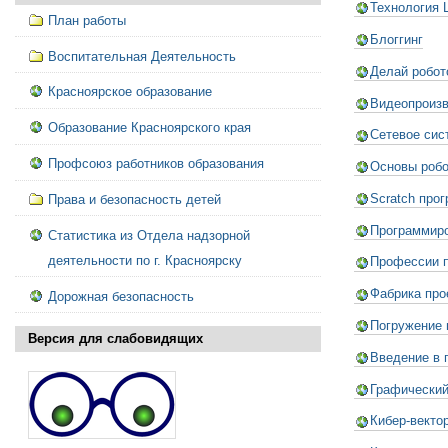
Технология 
План работы
Блоггинг
Воспитательная Деятельность
Делай робот
Красноярское образование
Видеопроиз
Образование Красноярского края
Сетевое сис
Профсоюз работников образования
Основы робо
Scratch про
Права и безопасность детей
Программиро
Статистика из Отдела надзорной
деятельности по г. Красноярску
Профессии 
Фабрика про
Дорожная безопасность
Погружение 
Версия для слабовидящих
Введение в 
Графический
Кибер-векто