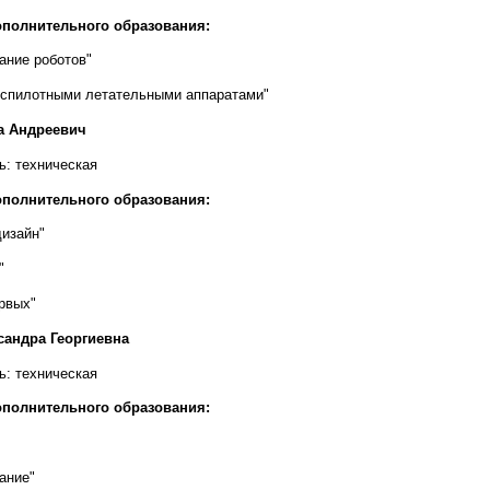
полнительного образования:
ание роботов"
еспилотными летательными аппаратами"
а Андреевич
ь: техническая
полнительного образования:
дизайн"
"
рвых"
сандра Георгиевна
ь: техническая
полнительного образования:
ание"