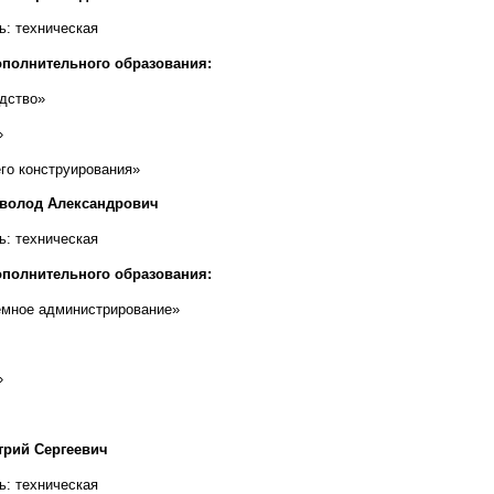
ь: техническая
полнительного образования:
дство»
»
его конструирования»
волод Александрович
ь: техническая
полнительного образования:
емное администрирование»
»
трий Сергеевич
ь: техническая