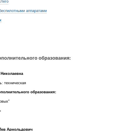
 Лего
беспилотными аппаратами
ж
ополнительного образования:
 Николаевна
ь: техническая
полнительного образования:
рвых"
»
Лев Арнольдович