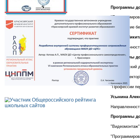
Программы до
"Программиров
"Управление б
Вдовин Никит
Направленност
Программы до
"Графический 
"Кибер - вектор
"Профессии пе
Усынина Алек
Направленност
Программы до
"Видеомонтаж"
"Программиров