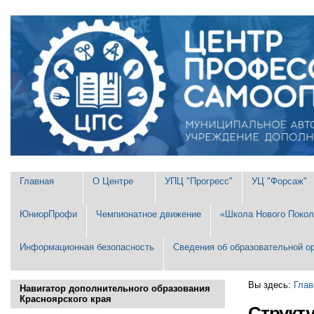
Перейти
Персональные
к
инструменты
содержимому.
|
Перейти
к
навигации
Разделы
Главная
О Центре
УПЦ "Прогресс"
УЦ "Форсаж"
ЮниорПрофи
Чемпионатное движение
«Школа Нового Покол
Информационная безопасность
Сведения об образовательной о
Вы здесь:
Глав
Навигатор дополнительного образования
Красноярского края
Структ