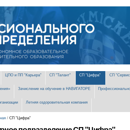
ЦПО и ПП "Карьера"
СП "Талант"
СП "Цифра"
СП "Сервис
ения»
Зачисление на обучение в НАВИГАТОРЕ
Профессионально
рганизации
Летняя оздоровительная компания
ная
/
СП "Цифра"
урное подразделение СП "Цифра"