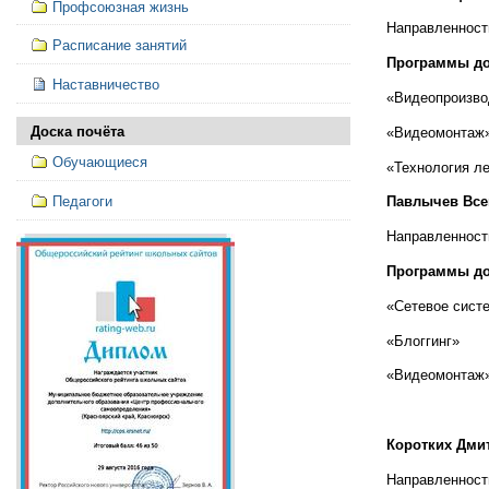
Профсоюзная жизнь
Направленност
Расписание занятий
Программы до
Наставничество
«Видеопроизво
Доска почёта
«Видеомонтаж
Обучающиеся
«Технология л
Педагоги
Павлычев Все
Направленност
Программы до
«Сетевое сист
«Блоггинг»
«Видеомонтаж
Коротких Дми
Направленност