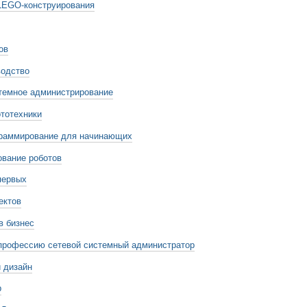
LEGO-конструирования
ов
водство
темное администрирование
тотехники
граммирование для начинающих
вание роботов
первых
ектов
в бизнес
профессию сетевой системный администратор
 дизайн
р