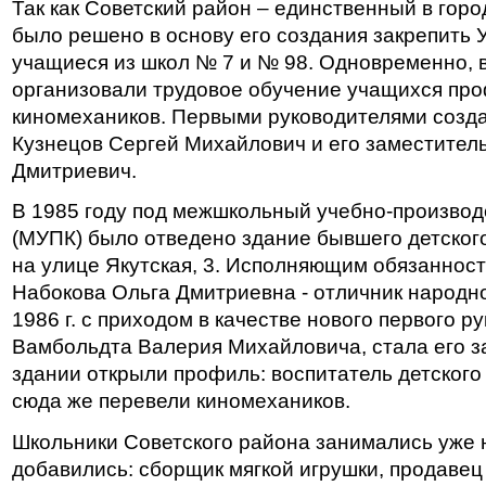
Так как Советский район – единственный в горо
было решено в основу его создания закрепить 
учащиеся из школ № 7 и № 98. Одновременно, 
организовали трудовое обучение учащихся про
киномехаников. Первыми руководителями созд
Кузнецов Сергей Михайлович и его заместител
Дмитриевич.
В 1985 году под межшкольный учебно-произво
(МУПК) было отведено здание бывшего детског
на улице Якутская, 3. Исполняющим обязанност
Набокова Ольга Дмитриевна - отличник народно
1986 г. с приходом в качестве нового первого р
Вамбольдта Валерия Михайловича, стала его з
здании открыли профиль: воспитатель детского
сюда же перевели киномехаников.
Школьники Советского района занимались уже 
добавились: сборщик мягкой игрушки, продаве