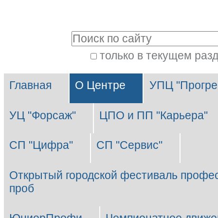
Перейти
Персональные
к
инструменты
Поиск
содержимому.
|
только в текущем раз
Расширенный
Перейти
Разделы
поиск
к
Главная
О Центре
УПЦ "Прогре
навигации
УЦ "Форсаж"
ЦПО и ПП "Карьера"
СП "Цифра"
СП "Сервис"
Открытый городской фестиваль профе
проб