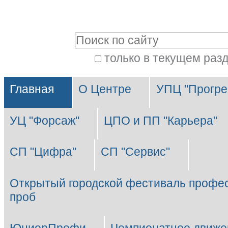
Перейти
Персональные
к
инструменты
Поиск
содержимому.
|
только в текущем раз
Расширенный
Перейти
Разделы
поиск
к
Главная
О Центре
УПЦ "Прогре
навигации
УЦ "Форсаж"
ЦПО и ПП "Карьера"
СП "Цифра"
СП "Сервис"
Открытый городской фестиваль профе
проб