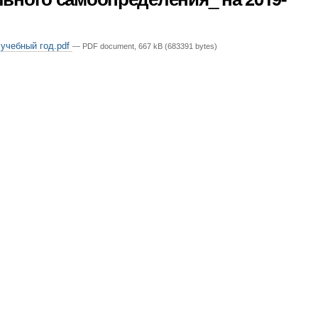
учебный год.pdf
— PDF document, 667 kB (683391 bytes)