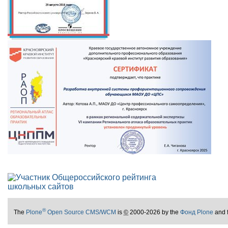
®
The
Plone
Open Source CMS/WCM
is
©
2000-2026 by the
Фонд Plone
and 