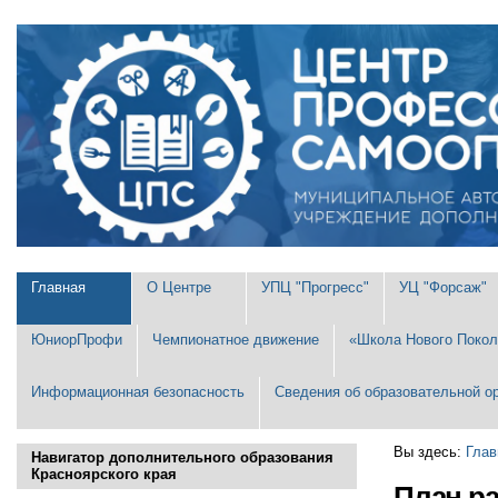
Перейти
Персональные
к
инструменты
содержимому.
|
Перейти
к
навигации
Разделы
Главная
О Центре
УПЦ "Прогресс"
УЦ "Форсаж"
ЮниорПрофи
Чемпионатное движение
«Школа Нового Покол
Информационная безопасность
Сведения об образовательной о
Вы здесь:
Глав
Навигатор дополнительного образования
Красноярского края
План р