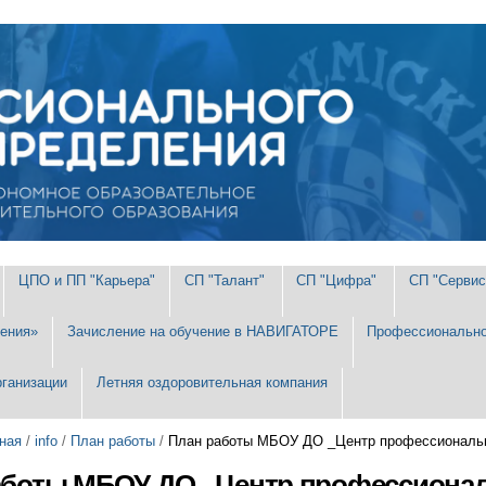
ЦПО и ПП "Карьера"
СП "Талант"
СП "Цифра"
СП "Сервис
ения»
Зачисление на обучение в НАВИГАТОРЕ
Профессионально
рганизации
Летняя оздоровительная компания
ная
/
info
/
План работы
/
План работы МБОУ ДО _Центр профессионально
аботы МБОУ ДО _Центр профессиональ