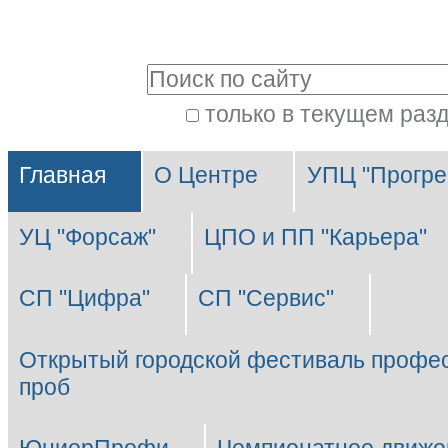
Перейти
Персональные
к
инструменты
Поиск
содержимому.
|
только в текущем раз
Расширенный
Перейти
Разделы
поиск
к
Главная
О Центре
УПЦ "Прогре
навигации
УЦ "Форсаж"
ЦПО и ПП "Карьера"
СП "Цифра"
СП "Сервис"
Открытый городской фестиваль профе
проб