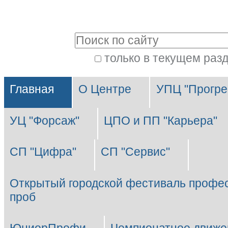
Перейти
Персональные
к
инструменты
Поиск
содержимому.
|
только в текущем раз
Расширенный
Перейти
Разделы
поиск
к
Главная
О Центре
УПЦ "Прогре
навигации
УЦ "Форсаж"
ЦПО и ПП "Карьера"
СП "Цифра"
СП "Сервис"
Открытый городской фестиваль профе
проб