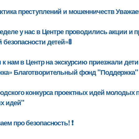
тика преступлений и мошенничеств Уважае
ЛЬНОГО)
неделе у нас в Центре проводились акции и
НАЛЫ»
 безопасности детей»🚦
ы"!
я к нам в Центр на экскурсию приезжали дет
ка» Благотворительный фонд "Поддержка" и
родского конкурса проектных идей молодых п
х идей"
кие
аем про безопасность! ❗