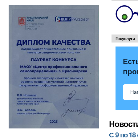
Госуслуги
Ест
про
На
Новост
С 9 по 1