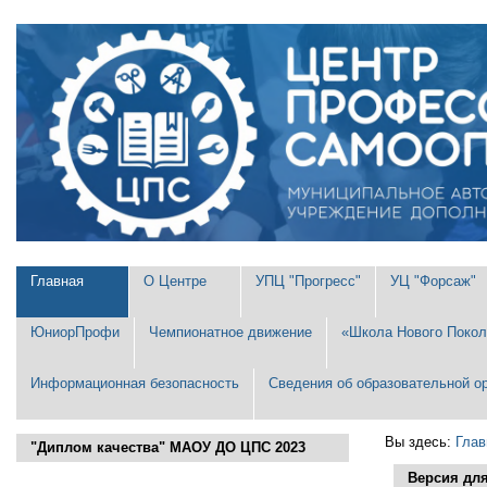
Перейти
Персональные
к
инструменты
содержимому.
|
Перейти
к
навигации
Разделы
Главная
О Центре
УПЦ "Прогресс"
УЦ "Форсаж"
ЮниорПрофи
Чемпионатное движение
«Школа Нового Покол
Информационная безопасность
Сведения об образовательной о
Вы здесь:
Глав
"Диплом качества" МАОУ ДО ЦПС 2023
Версия дл