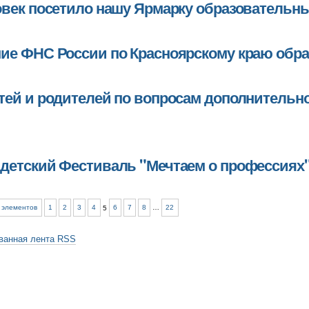
овек посетило нашу Ярмарку образовательны
ьного
ие ФНС России по Красноярскому краю обра
ьный
ых
тей и родителей по вопросам дополнительно
детский Фестиваль "Мечтаем о профессиях" 
 элементов
1
2
3
4
5
6
7
8
…
22
го
ванная лента RSS