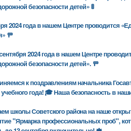
дорожной безопасности детей» 🚦
бря 2024 года в нашем Центре проводится «
» 🚥
8 сентября 2024 года в нашем Центре провод
дорожной безопасности детей». 🚥
кое
иняемся к поздравлениям начальника Госав
учебного года! 🎓 Наша безопасность в наших
ся
ем школы Советского района на наше откры
тие "Ярмарка профессиональных проб", котор
ции
ь до 13 сентября включительно! 🍁