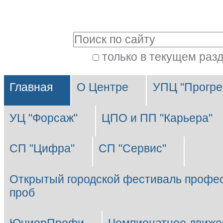
Перейти
Персональные
к
инструменты
Поиск
содержимому.
|
только в текущем раз
Расширенный
Перейти
Разделы
поиск
к
Главная
О Центре
УПЦ "Прогре
навигации
УЦ "Форсаж"
ЦПО и ПП "Карьера"
СП "Цифра"
СП "Сервис"
Открытый городской фестиваль профе
проб