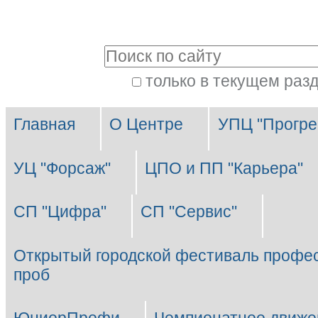
Перейти
Персональные
к
инструменты
Поиск
содержимому.
|
только в текущем раз
Расширенный
Перейти
Разделы
поиск
к
Главная
О Центре
УПЦ "Прогре
навигации
УЦ "Форсаж"
ЦПО и ПП "Карьера"
СП "Цифра"
СП "Сервис"
Открытый городской фестиваль профе
проб