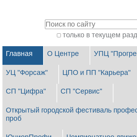
Перейти
Персональные
к
инструменты
Поиск
содержимому.
|
только в текущем раз
Расширенный
Перейти
Разделы
поиск
к
Главная
О Центре
УПЦ "Прогре
навигации
УЦ "Форсаж"
ЦПО и ПП "Карьера"
СП "Цифра"
СП "Сервис"
Открытый городской фестиваль профе
проб