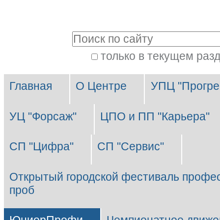
Перейти
Персональные
к
инструменты
Поиск
содержимому.
|
только в текущем раз
Расширенный
Перейти
Разделы
поиск
к
Главная
О Центре
УПЦ "Прогре
навигации
УЦ "Форсаж"
ЦПО и ПП "Карьера"
СП "Цифра"
СП "Сервис"
Открытый городской фестиваль профе
проб