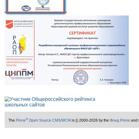
®
The
Plone
Open Source CMS/WCM
is
©
2000-2026 by the
Фонд Plone
and 