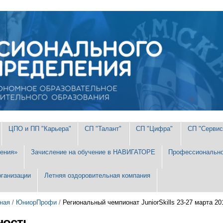
ЦПО и ПП "Карьера"
СП "Талант"
СП "Цифра"
СП "Сервис
ения»
Зачисление на обучение в НАВИГАТОРЕ
Профессионально
рганизации
Летняя оздоровительная компания
ная
/
ЮниорПрофи
/
Региональный чемпионат JuniorSkills 23-27 марта 201
ность