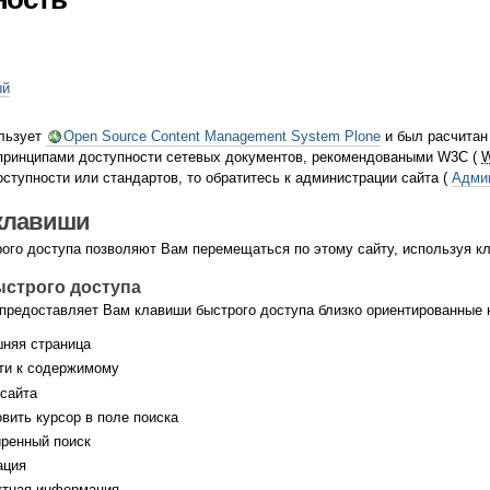
ый
ользует
Open Source Content Management System Plone
и был расчитан
 принципами доступности сетевых документов, рекомендоваными W3C (
ступности или стандартов, то обратитесь к администрации сайта (
Адми
клавиши
ого доступа позволяют Вам перемещаться по этому сайту, используя кл
строго доступа
 предоставляет Вам клавиши быстрого доступа близко ориентированные 
няя страница
и к содержимому
сайта
вить курсор в поле поиска
ренный поиск
ация
тная информация