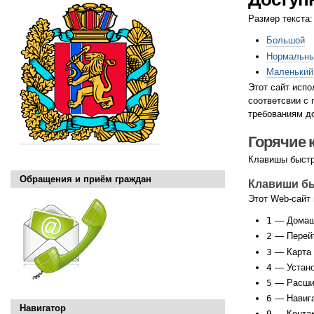
Размер текста:
Большой
Нормальн
Маленький
Этот сайт исп
соответсвии с
требованиям до
Горячие 
Клавишы быстр
Обращения и приём граждан
Клавиши бы
Этот Web-сайт
1
— Домаш
2
— Перейт
3
— Карта 
4
— Устано
5
— Расши
6
— Навиг
Навигатор
9
— Контак