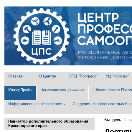
Перейти
Персональные
к
инструменты
содержимому.
|
Перейти
к
навигации
Разделы
Главная
О Центре
УПЦ "Прогресс"
УЦ "Форсаж"
ЮниорПрофи
Чемпионатное движение
«Школа Нового Покол
Информационная безопасность
Сведения об образовательной о
Вы здесь:
Глав
Навигатор дополнительного образования
Красноярского края
Доступ