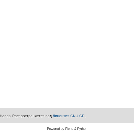
friends. Распространяется под
Лицензия GNU GPL
.
Powered by Plone & Python