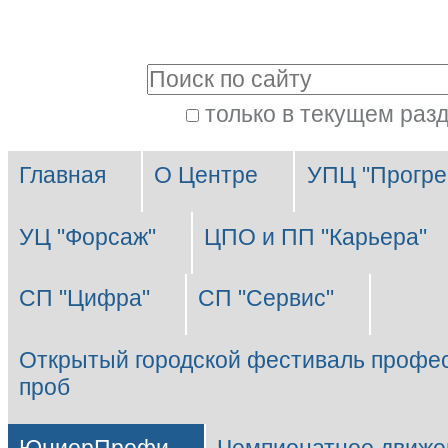
Перейти
Персональные
к
инструменты
Поиск
содержимому.
|
только в текущем раз
Расширенный
Перейти
Разделы
поиск
к
Главная
О Центре
УПЦ "Прогре
навигации
УЦ "Форсаж"
ЦПО и ПП "Карьера"
СП "Цифра"
СП "Сервис"
Открытый городской фестиваль профе
проб