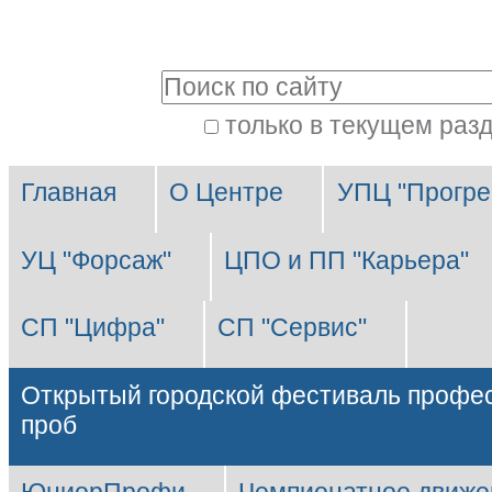
Перейти
Персональные
к
инструменты
Поиск
содержимому.
|
только в текущем раз
Расширенный
Перейти
Разделы
поиск
к
Главная
О Центре
УПЦ "Прогре
навигации
УЦ "Форсаж"
ЦПО и ПП "Карьера"
СП "Цифра"
СП "Сервис"
Открытый городской фестиваль профе
проб