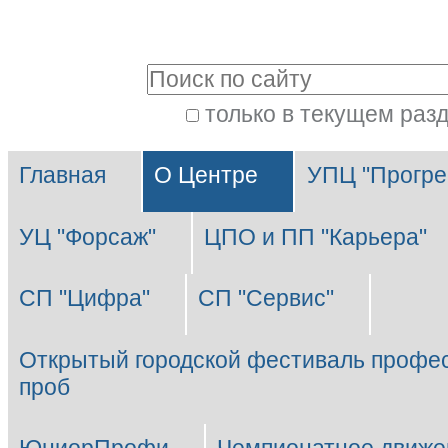
Перейти
Персональные
к
инструменты
Поиск
содержимому.
|
только в текущем раз
Расширенный
Перейти
Разделы
поиск
к
Главная
О Центре
УПЦ "Прогре
навигации
УЦ "Форсаж"
ЦПО и ПП "Карьера"
СП "Цифра"
СП "Сервис"
Открытый городской фестиваль профе
проб