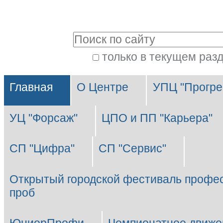
Перейти
Персональные
к
инструменты
Поиск
содержимому.
|
только в текущем раз
Расширенный
Перейти
Разделы
поиск
к
Главная
О Центре
УПЦ "Прогре
навигации
УЦ "Форсаж"
ЦПО и ПП "Карьера"
СП "Цифра"
СП "Сервис"
Открытый городской фестиваль профе
проб