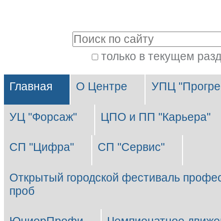
Перейти
Персональные
к
инструменты
Поиск
содержимому.
|
только в текущем раз
Расширенный
Перейти
Разделы
поиск
к
Главная
О Центре
УПЦ "Прогре
навигации
УЦ "Форсаж"
ЦПО и ПП "Карьера"
СП "Цифра"
СП "Сервис"
Открытый городской фестиваль профе
проб