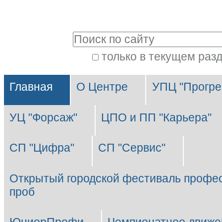
Перейти
Персональные
к
инструменты
Поиск
содержимому.
|
только в текущем раз
Расширенный
Перейти
Разделы
поиск
к
Главная
О Центре
УПЦ "Прогре
навигации
УЦ "Форсаж"
ЦПО и ПП "Карьера"
СП "Цифра"
СП "Сервис"
Открытый городской фестиваль профе
проб