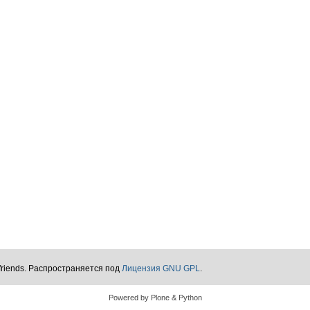
friends. Распространяется под
Лицензия GNU GPL
.
Powered by Plone & Python