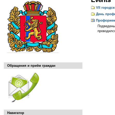
VII город
День проф
Профориен
Подведены 
проводился
Обращения и приём граждан
Навигатор