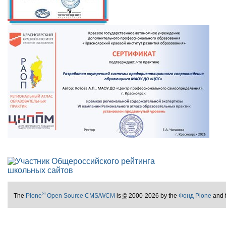
®
The
Plone
Open Source CMS/WCM
is
©
2000-2026 by the
Фонд Plone
and 