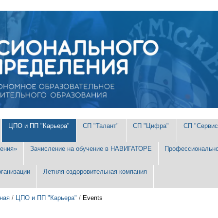
ЦПО и ПП "Карьера"
СП "Талант"
СП "Цифра"
СП "Сервис
ения»
Зачисление на обучение в НАВИГАТОРЕ
Профессионально
рганизации
Летняя оздоровительная компания
ная
/
ЦПО и ПП "Карьера"
/
Events