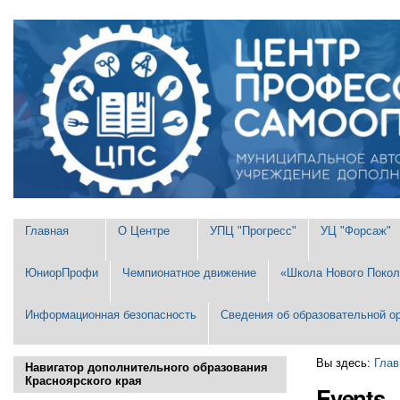
Перейти
Персональные
к
инструменты
содержимому.
|
Перейти
к
навигации
Разделы
Главная
О Центре
УПЦ "Прогресс"
УЦ "Форсаж"
ЮниорПрофи
Чемпионатное движение
«Школа Нового Покол
Информационная безопасность
Сведения об образовательной о
Вы здесь:
Глав
Навигатор дополнительного образования
Красноярского края
Events