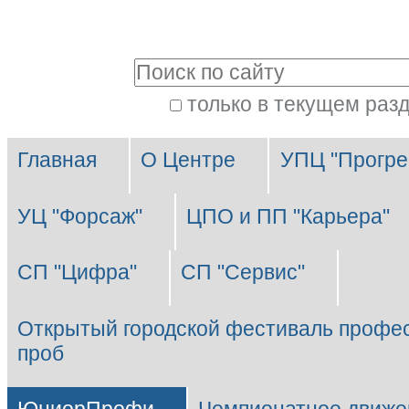
Перейти
Персональные
к
инструменты
Поиск
содержимому.
|
только в текущем раз
Расширенный
Перейти
Разделы
поиск
к
Главная
О Центре
УПЦ "Прогре
навигации
УЦ "Форсаж"
ЦПО и ПП "Карьера"
СП "Цифра"
СП "Сервис"
Открытый городской фестиваль профе
проб