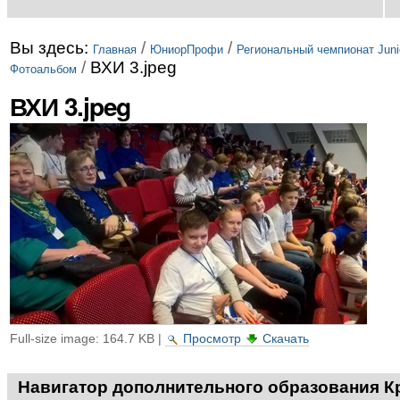
Вы здесь:
/
/
Главная
ЮниорПрофи
Региональный чемпионат Junio
/
ВХИ 3.jpeg
Фотоальбом
ВХИ 3.jpeg
Full-size image:
164.7 KB
|
Просмотр
Скачать
Навигатор дополнительного образования К