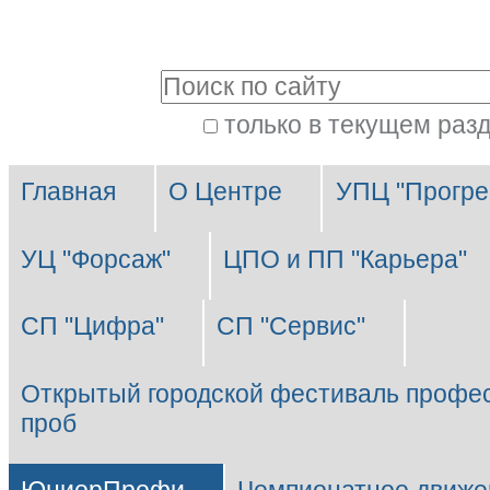
Перейти
Персональные
к
инструменты
Поиск
содержимому.
|
только в текущем раз
Расширенный
Перейти
Разделы
поиск
к
Главная
О Центре
УПЦ "Прогре
навигации
УЦ "Форсаж"
ЦПО и ПП "Карьера"
СП "Цифра"
СП "Сервис"
Открытый городской фестиваль профе
проб